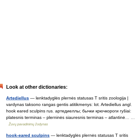
Look at other dictionaries:
Artediellus
— lenktadyglės plernės statusas T sritis zoologija |
vardynas taksono rangas gentis atitikmenys: lot. Artediellus angl.
hook eared sculpins rus. артедиеллы; бычки крючкороги ryšiai:
platesnis terminas – plerninės siauresnis terminas – atlantinė… …
Žuvų pavadinimų žodynas
hook-eared sculpins
— lenktadyglės plernės statusas T sritis