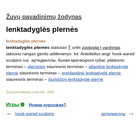
Žuvų pavadinimų žodynas
lenktadyglės plernės
lenktadyglės plernės
lenktadyglės
plernės
statusas
T
sritis
zoologija | vardynas
taksono rangas
gentis
atitikmenys
:
lot.
Artediellus
angl.
hook-eared
sculpins
rus.
артедиеллы; бычки крючкороги
ryšiai
:
platesnis
terminas
–
plerninės
siauresnis terminas
–
atlantinė lenktadyglė
plernė
siauresnis terminas
–
grenlandinė lenktadyglė plernė
siauresnis terminas
–
šiurkščioji lenktadyglė plernė
Žuvų pavadinimų žodynas
.
2005
.
Игры ⚽
Нужна курсовая?
hook-eared sculpins
артедиеллы