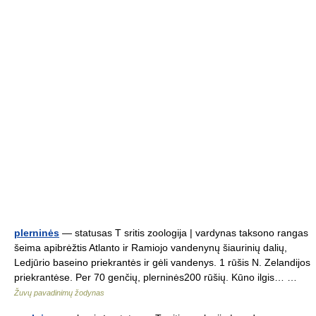
plerninės
— statusas T sritis zoologija | vardynas taksono rangas
šeima apibrėžtis Atlanto ir Ramiojo vandenynų šiaurinių dalių,
Ledjūrio baseino priekrantės ir gėli vandenys. 1 rūšis N. Zelandijos
priekrantėse. Per 70 genčių, plerninės200 rūšių. Kūno ilgis… …
Žuvų pavadinimų žodynas