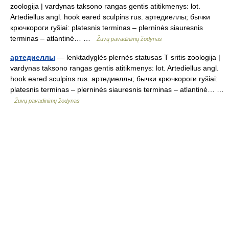
zoologija | vardynas taksono rangas gentis atitikmenys: lot.
Artediellus angl. hook eared sculpins rus. артедиеллы; бычки
крючкороги ryšiai: platesnis terminas – plerninės siauresnis
terminas – atlantinė… …
Žuvų pavadinimų žodynas
артедиеллы
— lenktadyglės plernės statusas T sritis zoologija |
vardynas taksono rangas gentis atitikmenys: lot. Artediellus angl.
hook eared sculpins rus. артедиеллы; бычки крючкороги ryšiai:
platesnis terminas – plerninės siauresnis terminas – atlantinė… …
Žuvų pavadinimų žodynas