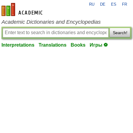
RU
DE
ES
FR
en-academic.com
Academic Dictionaries and Encyclopedias
Search!
Interpretations
Translations
Books
Игры ⚽