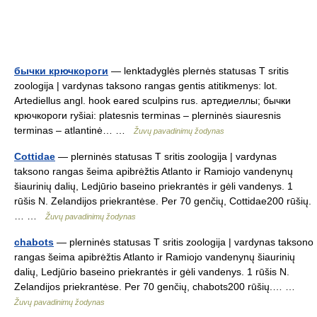
бычки крючкороги
— lenktadyglės plernės statusas T sritis
zoologija | vardynas taksono rangas gentis atitikmenys: lot.
Artediellus angl. hook eared sculpins rus. артедиеллы; бычки
крючкороги ryšiai: platesnis terminas – plerninės siauresnis
terminas – atlantinė… …
Žuvų pavadinimų žodynas
Cottidae
— plerninės statusas T sritis zoologija | vardynas
taksono rangas šeima apibrėžtis Atlanto ir Ramiojo vandenynų
šiaurinių dalių, Ledjūrio baseino priekrantės ir gėli vandenys. 1
rūšis N. Zelandijos priekrantėse. Per 70 genčių, Cottidae200 rūšių.
… …
Žuvų pavadinimų žodynas
chabots
— plerninės statusas T sritis zoologija | vardynas taksono
rangas šeima apibrėžtis Atlanto ir Ramiojo vandenynų šiaurinių
dalių, Ledjūrio baseino priekrantės ir gėli vandenys. 1 rūšis N.
Zelandijos priekrantėse. Per 70 genčių, chabots200 rūšių.… …
Žuvų pavadinimų žodynas